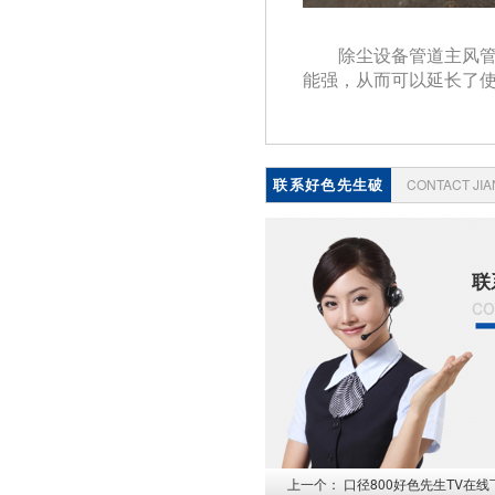
除尘设备管道主风
能强，从而可以
延长了使
联系好色先生破
CONTACT JI
解版
联
co
上一个：
口径800好色先生TV在