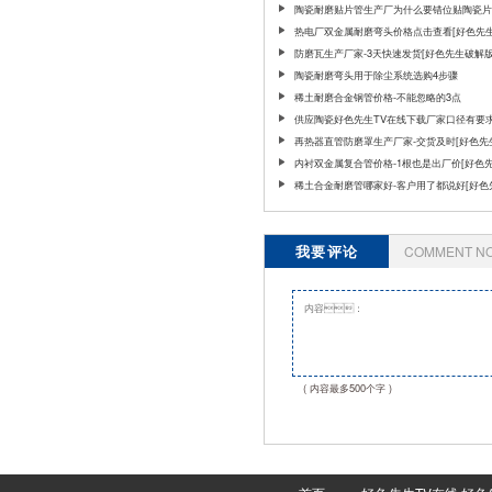
陶瓷耐磨贴片管生产厂为什么要错位贴陶瓷片
热电厂双金属耐磨弯头价格点击查看[好色先
版]
防磨瓦生产厂家-3天快速发货[好色先生破解版
陶瓷耐磨弯头用于除尘系统选购4步骤
稀土耐磨合金钢管价格-不能忽略的3点
供应陶瓷好色先生TV在线下载厂家口径有要求
[好色先生破解版]
再热器直管防磨罩生产厂家-交货及时[好色先
版]
内衬双金属复合管价格-1根也是出厂价[好色
解版]
稀土合金耐磨管哪家好-客户用了都说好[好色
解版]
我要评论
COMMENT N
( 内容最多500个字 )