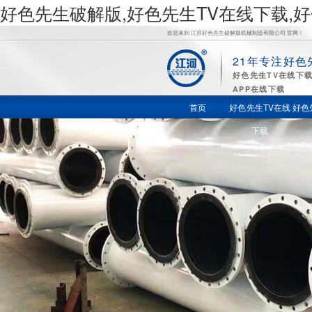
好色先生破解版,好色先生TV在线下载,
欢迎来到 江苏好色先生破解版机械制造有限公司 官网！
21年专注好色
好
好色先生TV在线下
APP在线下载
色先生TV
首页
好色先生TV在线
好色
下载
在线下载,
好色先生
苹果下载,
好色先生
视频APP