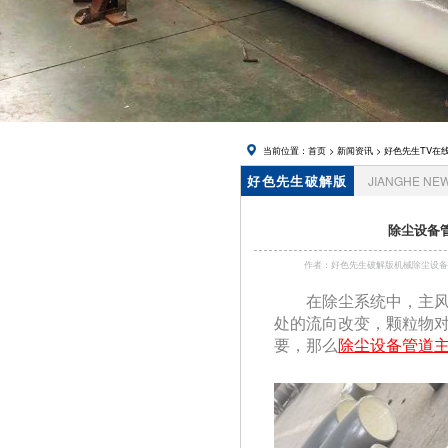
在线下载,
锅炉风帽
当前位置：
首页
>
新闻资讯
>
好色先生TV在
好色先生破解版
JIANGHE NE
资讯
除尘设备管
作者：好色先生破解版机械除尘
在除尘系统中
处的流向改变，颗粒
要，那么
除尘设备管道