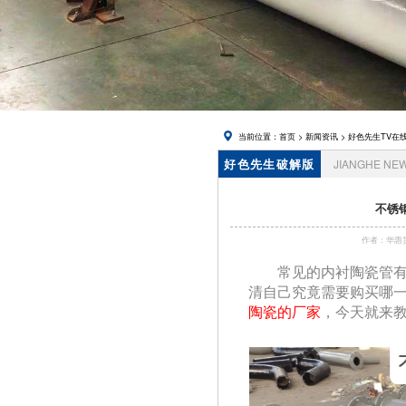
在线下载,
锅炉风帽
当前位置：
首页
>
新闻资讯
>
好色先生TV在
好色先生破解版
JIANGHE NE
资讯
不锈
作者：华惠
常见的内衬陶瓷管
清自己究竟需要购买哪一种
陶瓷的厂家
，今天