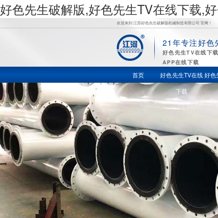
好色先生破解版,好色先生TV在线下载,
欢迎来到 江苏好色先生破解版机械制造有限公司 官网！
21年专注好色
好
好色先生TV在线下
APP在线下载
色先生TV
首页
好色先生TV在线
好色
下载
在线下载,
好色先生
苹果下载,
好色先生
视频APP