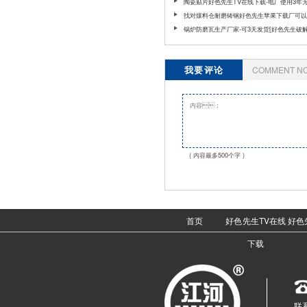
的应用
陶瓷贴片好色先生TV在线下载-电厂使用3年
[好色先生破解版]
找对煤料仓耐磨铸钢好色先生苹果下载厂可以
什么好处[好色先生破解版]
锅炉防磨瓦生产厂家-可3天发货[好色先生破解
我要评论
COMMENT N
( 内容最多500个字 )
首页
好色先生TV在线
好色
下载
联系