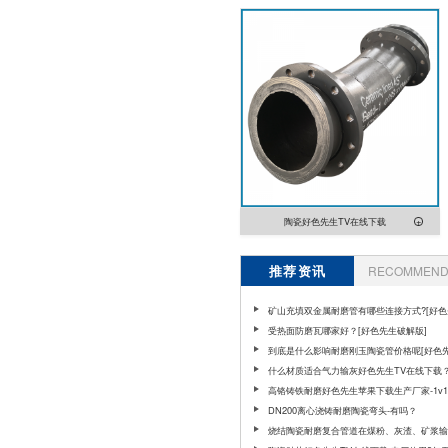
陶瓷好色先生TV在线下载
推荐资讯
RECOMMEND 
矿山充填双金属耐磨管有哪些连接方式?[好色
解版]
受热面防磨瓦哪家好？[好色先生破解版]
到底是什么影响耐磨刚玉陶瓷管价格呢[好色
解版]
什么材质适合气力输灰好色先生TV在线下载
高铬铸铁耐磨好色先生苹果下载生产厂家-1v
服务
DN200离心浇铸耐磨陶瓷弯头-有吗？
烧结陶瓷耐磨复合管道在煤粉、灰渣、矿浆