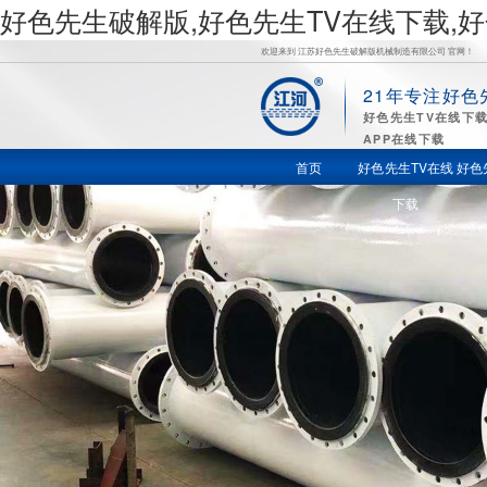
好色先生破解版,好色先生TV在线下载,
欢迎来到 江苏好色先生破解版机械制造有限公司 官网！
21年专注好色
好
好色先生TV在线下
APP在线下载
色先生TV
首页
好色先生TV在线
好色
下载
在线下载,
好色先生
苹果下载,
好色先生
视频APP