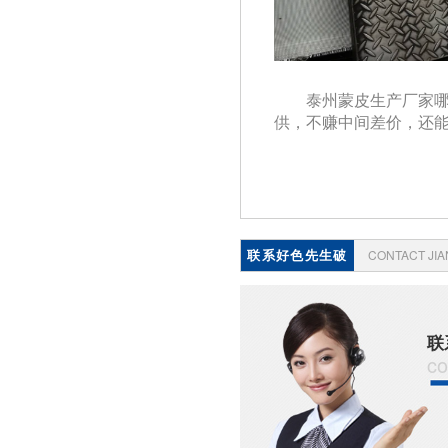
泰州蒙皮生产厂家
供，不赚中间差价，还
联系好色先生破
CONTACT JI
解版
联
co