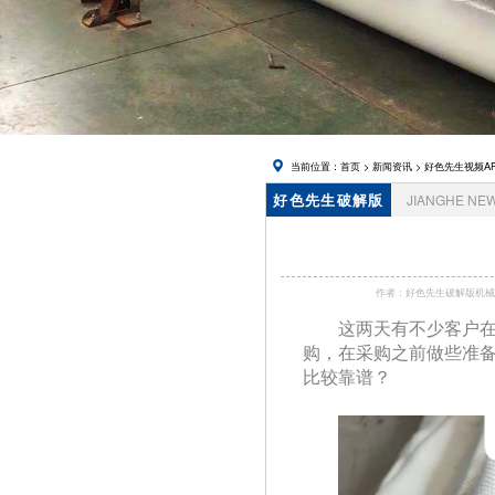
在线下载,
锅炉风帽
当前位置：
首页
>
新闻资讯
>
好色先生视频A
好色先生破解版
JIANGHE NE
资讯
作者：好色先生破解版
这两天有不少客户在
购，在采购之前做些准备
比较靠谱？