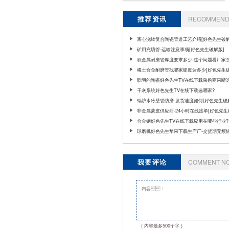
推荐资讯
RECOMMEND 
离心浇铸复合陶瓷管道工艺介绍[好色先生破解
矿用充填管-运输注意事项[好色先生破解版]
双金属耐磨管厚度要求多少-这个问题看厂家
稀土合金耐磨管找哪家硬度达多少[好色先生破
聪明的陶瓷好色先生TV在线下载采购商果断
儿[好色先生破解版]
干灰系统好色先生TV在线下载选哪家​?
锅炉水冷壁管防磨-发货速度如何[好色先生破
非金属蒙皮供应商-24小时在线接单[好色先生
版]
合金钢好色先生TV在线下载应用在哪些行业?
球磨机好色先生苹果下载生产厂-交货期无烦恼
先生破解版]
我要评论
COMMENT N
( 内容最多500个字 )