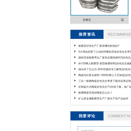
防磨瓦
推荐资讯
RECOMMEND 
耐磨异径管生产厂家有哪些材质的?
5大理由您看了心动的球磨机筒体好色先生苹
厂家[好色先生破解版]
煤粉管道耐磨弯头厂家有必要除锈吗?[好色先
版]
dn125稀土耐磨管-新型耐磨材料[好色先生破
锤头碎了怎么办-20年经验的专工解答[好色
版]
陶瓷内衬复合钢管-1000转离心工艺铸造[好
解版]
三合一耐磨陶瓷好色先生苹果下载供应商定制
[好色先生破解版]
定制贴片式陶瓷好色先生TV在线下载，电厂
磨输送解决方案
耐磨陶瓷管道掉陶瓷怎么办？
矿山双金属耐磨管生产厂家生产的产品如何
我要评论
COMMENT N