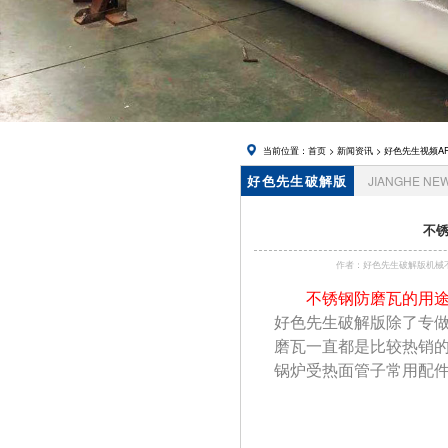
在线下载,
锅炉风帽
当前位置：
首页
>
新闻资讯
>
好色先生视频A
好色先生破解版
JIANGHE NE
资讯
不锈
作者：好色先生破解版
不锈钢防磨瓦的用
好色先生破解版除了专做
磨瓦一直都是比较热销的产
锅炉受热面管子常用配件