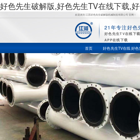
好色先生破解版,好色先生TV在线下载,
欢迎来到 江苏好色先生破解版机械制造有限公司 官网！
21年专注好色
好
好色先生TV在线下
APP在线下载
色先生TV
首页
好色先生TV在线
好色
下载
在线下载,
好色先生
苹果下载,
好色先生
视频APP