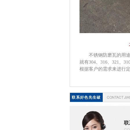
不锈钢防磨瓦的用
就有
304、316、3
根据客户的需求来进行
联系好色先生破
CONTACT JI
解版
联
co