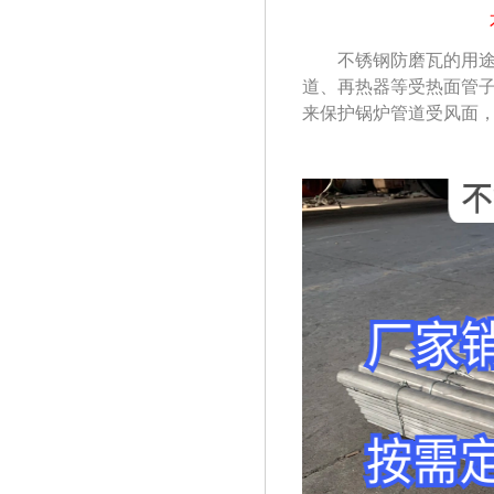
不锈钢
防磨瓦
的用
道
、
再热器
等受热面管
来
保护锅炉管道受风面