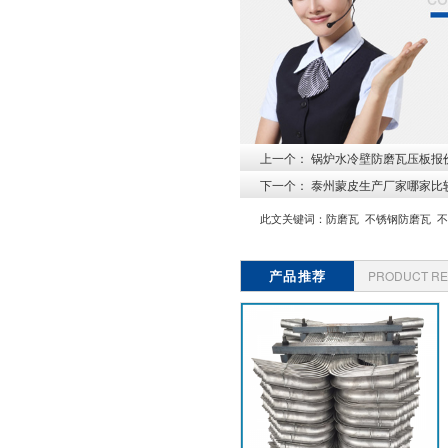
上一个：
锅炉水冷壁防磨瓦压板报价
下一个：
泰州蒙皮生产厂家哪家比
此文关键词：
防磨瓦
不锈钢防磨瓦
不
产品推荐
PRODUCT R