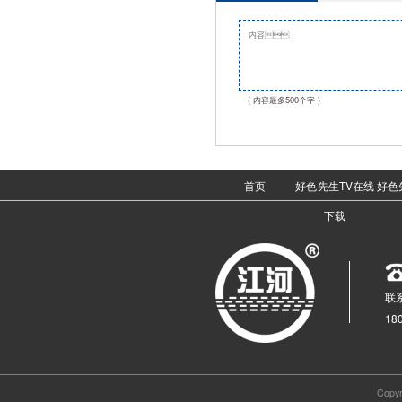
( 内容最多500个字 )
首页
好色先生TV在线
好色
下载
联系
18
Cop