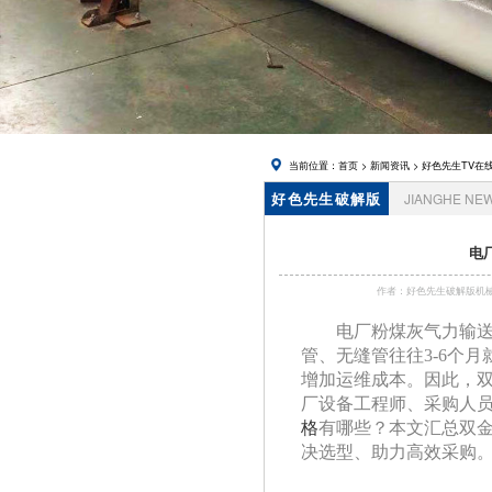
在线下载,
锅炉风帽
当前位置：
首页
>
新闻资讯
>
好色先生TV在
好色先生破解版
JIANGHE NE
资讯
电
作者：好色先生破解
电厂粉煤灰气力输送系统
管、无缝管往往
3-6个
增加运维成本。因此
厂设备工程师、采购人
格
有哪些？本文汇总双金
决选型、助力高效采购