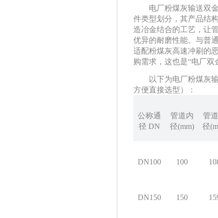
电厂粉煤灰输送双
件类型划分，其产品结
造冶金结合的工艺，
优异的耐磨性能。与
适配粉煤灰高速冲刷的恶劣
购需求，这也是“电厂双金
以下为电厂粉煤灰输
方便直接选型）：
公称通
管道内
管
径
DN
径
(mm)
径
(
DN100
100
10
DN150
150
15