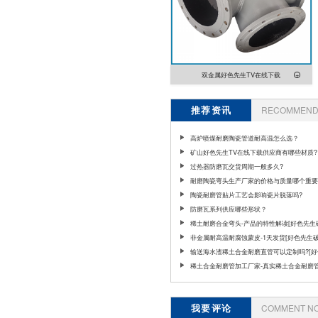
双金属好色先生TV在线下载
推荐资讯
RECOMMEND 
高炉喷煤耐磨陶瓷管道耐高温怎么选？
矿山好色先生TV在线下载供应商有哪些材质?
过热器防磨瓦交货周期一般多久?
耐磨陶瓷弯头生产厂家的价格与质量哪个重要呢
陶瓷耐磨管贴片工艺会影响瓷片脱落吗?
防磨瓦系列供应哪些形状？
稀土耐磨合金弯头-产品的特性解读[好色先生
版]
非金属耐高温耐腐蚀蒙皮-1天发货[好色先生破
输送海水渣稀土合金耐磨直管可以定制吗?[好
破解版]
稀土合金耐磨管加工厂家-真实稀土合金耐磨
直供
我要评论
COMMENT N