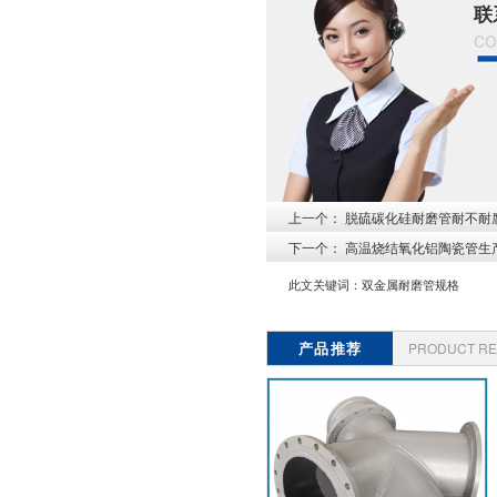
联
co
上一个：
脱硫碳化硅耐磨管耐不耐
下一个：
高温烧结氧化铝陶瓷管生
此文关键词：
双金属耐磨管规格
产品推荐
PRODUCT R