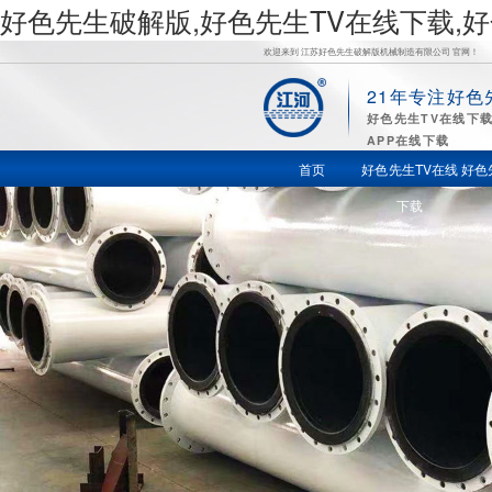
好色先生破解版,好色先生TV在线下载,
欢迎来到 江苏好色先生破解版机械制造有限公司 官网！
21年专注好色
好
好色先生TV在线下
APP在线下载
色先生TV
首页
好色先生TV在线
好色
下载
在线下载,
好色先生
苹果下载,
好色先生
视频APP