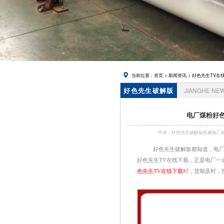
在线下载,
锅炉风帽
当前位置：
首页
>
新闻资讯
>
好色先生TV在
好色先生破解版
JIANGHE NE
资讯
电厂煤粉好色
作者：好色先生破解版机械电
好色先生破解版都知道，电厂
好色先生TV在线下载，正是电厂一道
色先生TV在线下载
时，货期及时