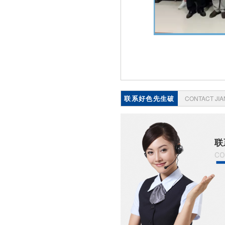
联系好色先生破
CONTACT JI
解版
联
co