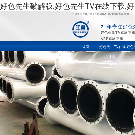
好色先生破解版,好色先生TV在线下载,
欢迎来到 江苏好色先生破解版机械制造有限公司 官网！
21年专注好色
好
好色先生TV在线下
APP在线下载
色先生TV
首页
好色先生TV在线
好色
下载
在线下载,
好色先生
苹果下载,
好色先生
视频APP