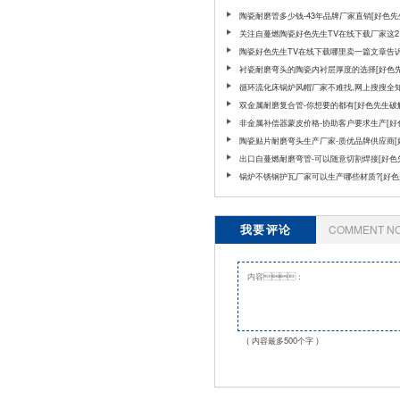
陶瓷耐磨管多少钱-43年品牌厂家直销[好色
版]
关注自蔓燃陶瓷好色先生TV在线下载厂家这2
可！[好色先生破解版]
陶瓷好色先生TV在线下载哪里卖一篇文章告
衬瓷耐磨弯头的陶瓷内衬层厚度的选择[好色
解版]
循环流化床锅炉风帽厂家不难找,网上搜搜全知
色先生破解版]
双金属耐磨复合管-你想要的都有[好色先生破
非金属补偿器蒙皮价格-协助客户要求生产[好
破解版]
陶瓷贴片耐磨弯头生产厂家-质优品牌供应商[
生破解版]
出口自蔓燃耐磨弯管-可以随意切割焊接[好色
解版]
锅炉不锈钢护瓦厂家可以生产哪些材质?[好色
解版]
我要评论
COMMENT N
( 内容最多500个字 )