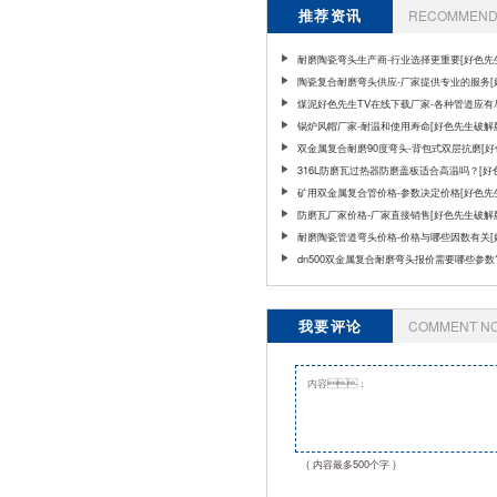
推荐资讯
RECOMMEND 
耐磨陶瓷弯头生产商-行业选择更重要[好色先
版]
陶瓷复合耐磨弯头供应-厂家提供专业的服务[
生破解版]
煤泥好色先生TV在线下载厂家-各种管道应有
[好色先生破解版]
锅炉风帽厂家-耐温和使用寿命[好色先生破解
双金属复合耐磨90度弯头-背包式双层抗磨[
破解版]
316L防磨瓦过热器防磨盖板适合高温吗？[
破解版]
矿用双金属复合管价格-参数决定价格[好色先
版]
防磨瓦厂家价格-厂家直接销售[好色先生破解
耐磨陶瓷管道弯头价格-价格与哪些因数有关[
生破解版]
dn500双金属复合耐磨弯头报价需要哪些参数
我要评论
COMMENT N
( 内容最多500个字 )