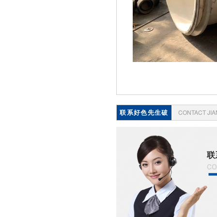
联系好色先生破
CONTACT JI
解版
联
co