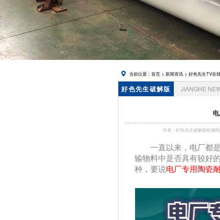
在线下载,
锅炉风帽
当前位置：
首页
>
新闻资讯
>
好色先生TV在
好色先生破解版
JIANGHE NE
资讯
电
作者：好色先生破解版机械
一直以来，电
输物料中是否具有较好的
种，要说
电厂专用陶瓷