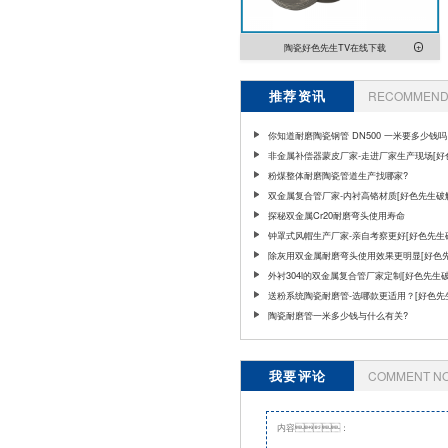
陶瓷好色先生TV在线下载
推荐资讯
RECOMMEND 
你知道耐磨陶瓷钢管 DN500 一米要多少钱吗
非金属补偿器蒙皮厂家-走进厂家生产现场[好
破解版]
粉煤整体耐磨陶瓷管道生产找哪家?
双金属复合管厂家-内衬高铬材质[好色先生破
探秘双金属Cr20耐磨弯头使用寿命
钟罩式风帽生产厂家-亲自考察更好[好色先生
版]
除灰用双金属耐磨弯头使用效果更明显[好色
解版]
外衬304l的双金属复合管厂家定制[好色先生破
送粉系统陶瓷耐磨管-选哪款更适用？[好色
版]
陶瓷耐磨管一米多少钱与什么有关?
我要评论
COMMENT N