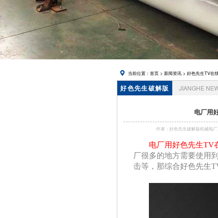
在线下载,
锅炉风帽
当前位置：
首页
>
新闻资讯
>
好色先生TV在
好色先生破解版
JIANGHE NE
资讯
电厂用好
作者：好色先生破解版机械
电厂用好色先生TV
厂很多的地方需要使用到的好
击等，那综合好色先