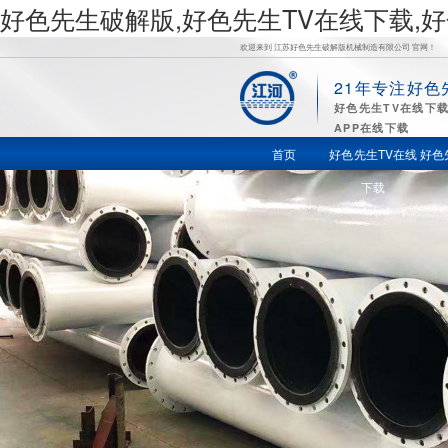
好色先生破解版,好色先生TV在线下载,
欢迎来到 江苏好色先生破解版机械制造有限公司 官网！
21年专注好色
好
好色先生TV在线下
APP在线下载
色先生TV
首页
好色先生TV在线
好色
下载
在线下载,
好色先生
苹果下载,
好色先生
视频APP