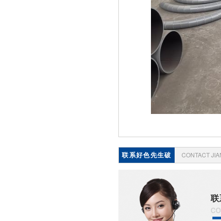
联系好色先生破
CONTACT JI
解版
联
co