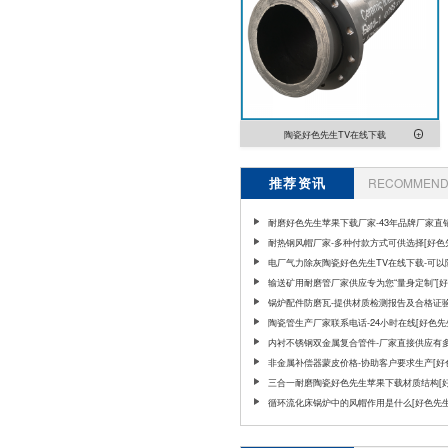
陶瓷好色先生TV在线下载
推荐资讯
RECOMMEND 
耐磨好色先生苹果下载厂家-43年品牌厂家直
先生破解版]
耐热钢风帽厂家-多种付款方式可供选择[好色
解版]
电厂气力除灰陶瓷好色先生TV在线下载-可以
割焊接[好色先生破解版]
输送矿用耐磨管厂家供应专为您“量身定制”[
生破解版]
锅炉配件防磨瓦-提供材质检测报告及合格证
忧[好色先生破解版]
陶瓷管生产厂家联系电话-24小时在线[好色
版]
内衬不锈钢双金属复合管件-厂家直接供应有
[好色先生破解版]
非金属补偿器蒙皮价格-协助客户要求生产[好
破解版]
三合一耐磨陶瓷好色先生苹果下载材质结构[
生破解版]
循环流化床锅炉中的风帽作用是什么[好色先
版]