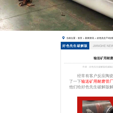
在线下载,
锅炉风帽
当前位置：
首页
>
新闻资讯
>
好色先生TV在
好色先生破解版
JIANGHE NE
资讯
输送矿用耐磨
作者：好色先生破解版机械
经常有客户反应陶瓷
了一下
输送矿用耐磨管
他们给好色先生破解版解析了