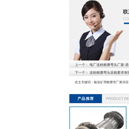
联
co
上一个：
电厂送粉耐磨弯头厂家-质
下一个：
送粉耐磨弯头采购要求有哪
此文关键词：
输送矿用耐磨管厂家供应
产品推荐
PRODUCT R