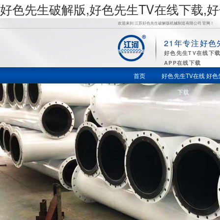
好色先生破解版,好色先生TV在线下载,
欢迎来到 江苏好色先生破解版机械制造有限公司 官网！
21年专注好色
好
好色先生TV在线下
APP在线下载
色先生TV
首页
好色先生TV在线
好色
下载
在线下载,
好色先生
苹果下载,
好色先生
视频APP