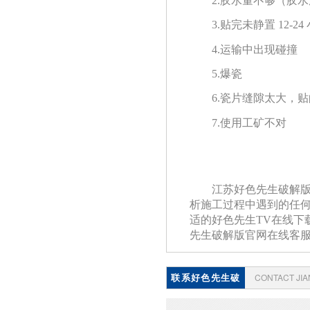
2.胶水量不够（胶
3.贴完未静置 12-24
4.运输中出现碰撞
5.爆瓷
6.瓷片缝隙太大，
7.使用工矿不对
江苏好色先生破解版
析施工过程中遇到的任何问题
适的好色先生TV在线下载
先生破解版官网在线客
联系好色先生破
CONTACT JI
解版