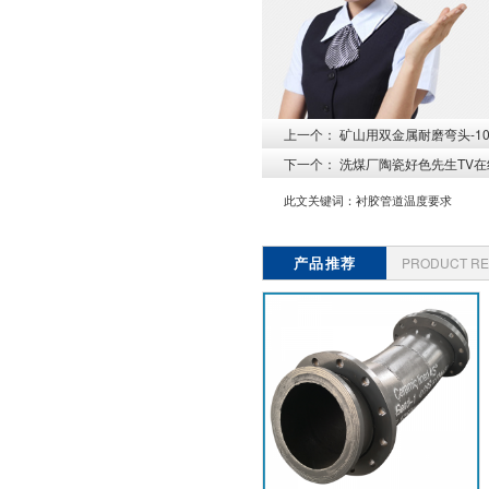
上一个：
矿山用双金属耐磨弯头-1
下一个：
洗煤厂陶瓷好色先生TV在
此文关键词：
衬胶管道温度要求
产品推荐
PRODUCT R