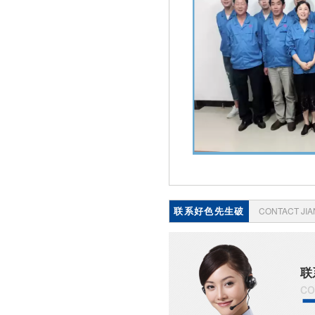
联系好色先生破
CONTACT JI
解版
联
co