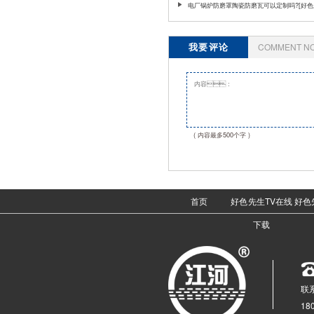
解版]
电厂锅炉防磨罩陶瓷防磨瓦可以定制吗?[好色
解版]
我要评论
COMMENT N
( 内容最多500个字 )
首页
好色先生TV在线
好色
下载
联系
18